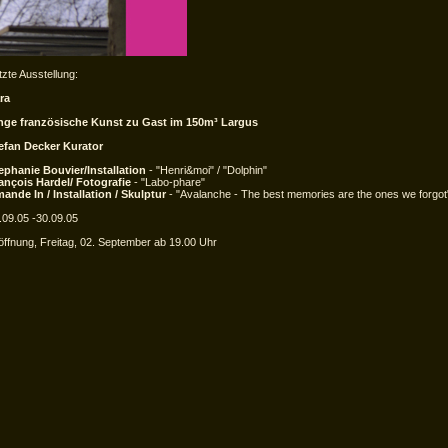
tzte Ausstellung:
ra
nge französische Kunst zu Gast im 150m³ Largus
efan Decker Kurator
ephanie Bouvier/Installation
- "Henri&moi" / "Dolphin"
ançois Hardel/ Fotografie
- "Labo-phare"
ande In / Installation / Skulptur
- "Avalanche - The best memories are the ones we forgot"
.09.05 -30.09.05
öffnung, Freitag, 02. September ab 19.00 Uhr