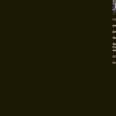
Le
pa
ju
St
St
Fr
Am
02
Er